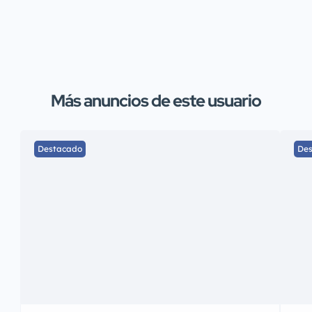
Más anuncios de este usuario
Destacado
De