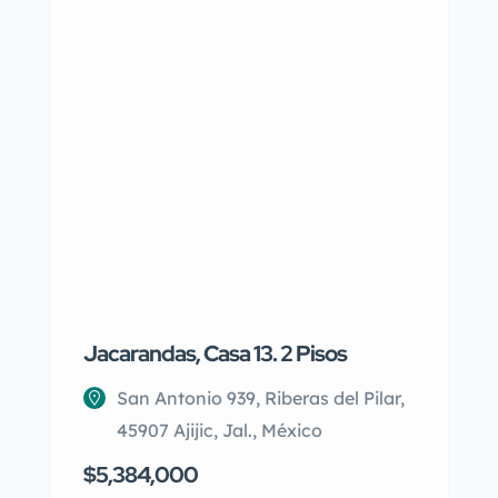
Jacarandas, Casa 13. 2 Pisos
San Ramó
Hermosa 
Jardines
San Antonio 939, Riberas del Pilar,
45907 Ajijic, Jal., México
C. 36
$5,384,000
Mérid