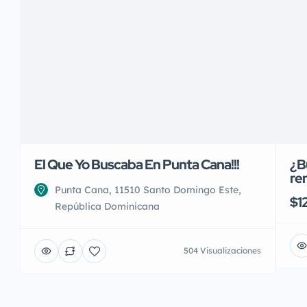
El Que Yo Buscaba En Punta Cana!!!
¿B
re
Punta Cana, 11510 Santo Domingo Este,
$1
República Dominicana
504 Visualizaciones