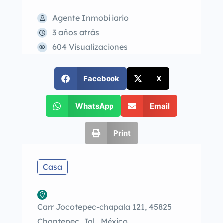
Agente Inmobiliario
3 años atrás
604 Visualizaciones
Facebook
X
WhatsApp
Email
Print
Casa
Carr Jocotepec-chapala 121, 45825
Chantepec, Jal., México