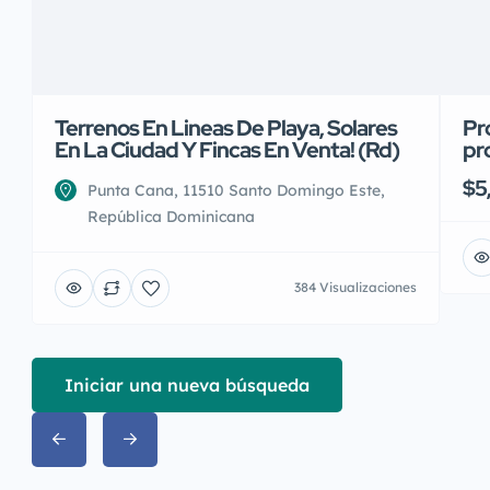
Terrenos En Lineas De Playa, Solares
Pr
En La Ciudad Y Fincas En Venta! (Rd)
pr
$5
Punta Cana, 11510 Santo Domingo Este,
República Dominicana
384 Visualizaciones
Iniciar una nueva búsqueda