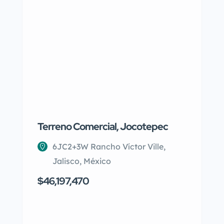
Terreno Comercial, Jocotepec
San Ramó
Hermosa 
Jardines
6JC2+3W Rancho Víctor Ville,
Jalisco, México
C. 36
$46,197,470
Mérid
$14,500