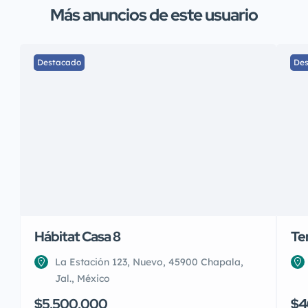
Más anuncios de este usuario
Destacado
De
Hábitat Casa 8
Te
La Estación 123, Nuevo, 45900 Chapala,
Jal., México
$5,500,000
$4