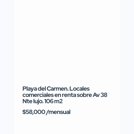
Playa del Carmen. Locales
En Morel
comerciales en renta sobre Av 38
privado 2
Nte lujo. 106 m2
Salaman
$58,000 /mensual
Quasa
Tarím
$1,035,