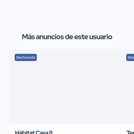
Más anuncios de este usuario
Destacado
De
Hábitat Casa 8
Te