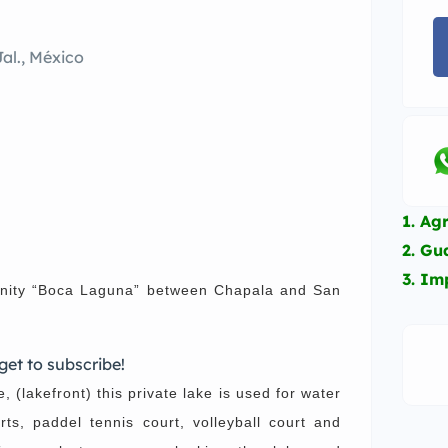
al., México
1. Ag
2. G
3. Im
mmunity “Boca Laguna” between Chapala and San
get to subscribe!
, (lakefront) this private lake is used for water
rts, paddel tennis court, volleyball court and