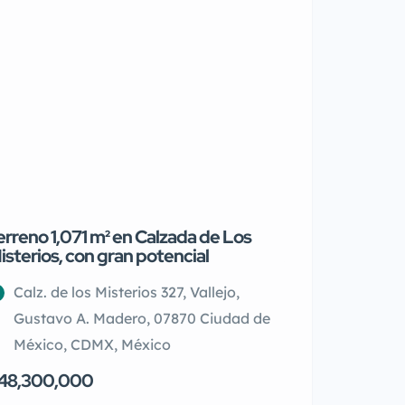
erreno 1,071 m² en Calzada de Los
Estudio de lujo
isterios, con gran potencial
Aldea Zama
Calz. de los Misterios 327, Vallejo,
6G2Q+VX Tulu
Gustavo A. Madero, 07870 Ciudad de
$2,800,000
México, CDMX, México
48,300,000