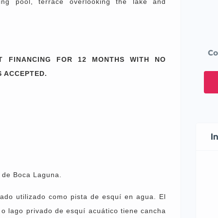
ng pool, terrace overlooking the lake and
Co
T FINANCING FOR 12 MONTHS WITH NO
S ACCEPTED.
I
o de Boca Laguna.
vado utilizado como pista de esquí en agua. El
 o lago privado de esquí acuático tiene cancha