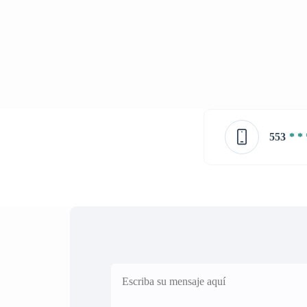
553
* * 