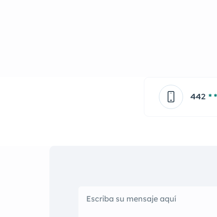
442
* *