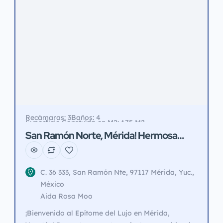
la carretera, lo […]
Recámaras: 3
Baños: 4
Superficie Constuída en M2: 675 M2
Superficie de Terreno en M2: 1,212 M2
San Ramón Norte, Mérida! Hermosa
Residencia con Terrazas, Jardines y
Alberca.
C. 36 333, San Ramón Nte, 97117 Mérida, Yuc.,
México
Aida Rosa Moo
¡Bienvenido al Epítome del Lujo en Mérida,