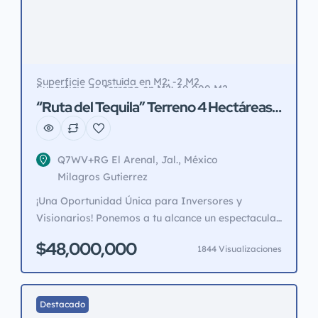
Superficie Constuída en M2: -2 M2
Superficie de Terreno en M2: 40,000 M2
“Ruta del Tequila” Terreno 4 Hectáreas
sobre carretera a Amatitlán, Jalisco
Q7WV+RG El Arenal, Jal., México
Milagros Gutierrez
¡Una Oportunidad Única para Inversores y
Visionarios! Ponemos a tu alcance un espectacular
terreno de cuatro hectáreas, estratégicamente
$48,000,000
1844 Visualizaciones
ubicado sobre la carretera a Amatitlán, en el
prestigioso Municipio de Amatitlán, famoso por
ser parte de la icónica Ruta del Tequila. Esta joya
de terreno se encuentra a tan solo 200 metros de
Destacado