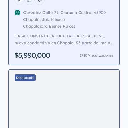
González Gallo 71, Chapala Centro, 45900
Chapala, Jal., México
Chapalajara Bienes Raíces
CASA CONSTRUIDA HÁBITAT LA ESTACIÓN….
nuevo condominio en Chapala. Sé parte del mejor
condominio y aprovecha el precio de pre-
$5,990,000
1710 Visualizaciones
construcción. Sólo 20 casas con seguridad, áreas
comunes con alberca y terraza, jardines y
hermosos árboles. Frente al Centro Cultural
González Gallo, (antigua estación del tren) y a
Destacado
unos pasos del parque de la Cristiania. Vive […]