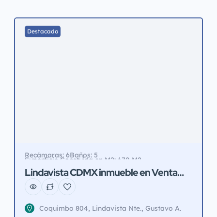
Destacado
Recámaras: 6
Baños: 5
Superficie Constuída en M2: 670 M2
Superficie de Terreno en M2: 600 M2
Lindavista CDMX inmueble en Venta
600 m2 terreno
Coquimbo 804, Lindavista Nte., Gustavo A.