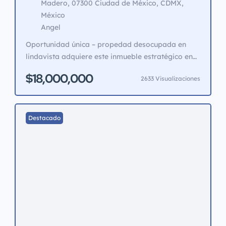
Madero, 07300 Ciudad de México, CDMX,
México
Angel
Oportunidad única – propedad desocupada en
lindavista adquiere este inmueble estratégico en
el corazón de la zona escolar de lindavista (junto
$18,000,000
2633 Visualizaciones
al florencia nightingale y el colegio tepeyac),
ahora disponible para entrega inmediata. ideal
para inversionistas o uso propio: ✅ 600 m² de
terreno | 750 m² de construcción ✅ ubicación
Destacado
privilegiada: alta demanda por […]