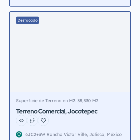
disfrutar de la brisa, los árboles y entretener a las
visitas! Llámanos hoy para mayores informes!
Citas con 24 hrs. de anticipación. Nota: […]
Destacado
Superficie de Terreno en M2: 38,530 M2
Terreno Comercial, Jocotepec
6JC2+3W Rancho Víctor Ville, Jalisco, México