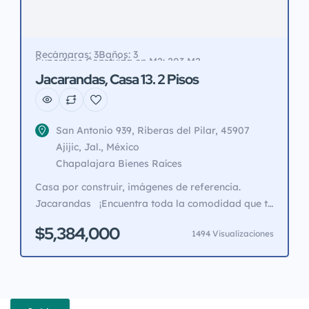
Recámaras: 3
Baños: 3
Superficie Constuída en M2: 203 M2
Superficie de Terreno en M2: 184 M2
Jacarandas, Casa 13. 2 Pisos
San Antonio 939, Riberas del Pilar, 45907
Ajijic, Jal., México
Chapalajara Bienes Raíces
Casa por construir, imágenes de referencia.
Jacarandas ¡Encuentra toda la comodidad que te
mereces en Jacarandas la mejor ubicación que
$5,384,000
1494 Visualizaciones
encontrarás! Promoción de 24 viviendas
asequibles de obra nueva con servicios
subterráneos y zona común con piscina y terraza.
¡Casas de dos niveles con hermosos acabados y
recámara principal en el piso principal […]