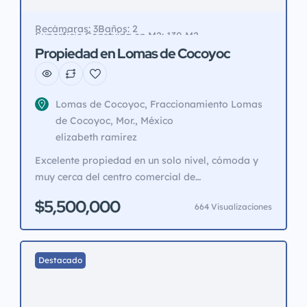
Recámaras: 3
Baños: 2
Superficie Constuída en M2: 130 M2
Superficie de Terreno en M2: 350 M2
Propiedad en Lomas de Cocoyoc
Lomas de Cocoyoc, Fraccionamiento Lomas
de Cocoyoc, Mor., México
elizabeth ramirez
Excelente propiedad en un solo nivel, cómoda y
muy cerca del centro comercial de
fraccionamiento de lomas de Cocoyoc, 3
$5,500,000
664 Visualizaciones
recamaras de buen tamaño sala-comedor con
bóveda catalana, cocina , área de lavado; afuera
, jardín mediano alberca equipada con caldera ,
pide una cita te atenderemos como mereces
Destacado