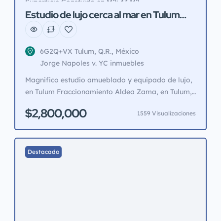
Superficie Constuída en M2: 43 M2
Estudio de lujo cerca al mar en Tulum
Aldea Zama
6G2Q+VX Tulum, Q.R., México
Jorge Napoles v. YC inmuebles
Magnifico estudio amueblado y equipado de lujo,
en Tulum Fraccionamiento Aldea Zama, en Tulum,
frente al Cenote Zama. equipado, amueblado,
$2,800,000
1559 Visualizaciones
clima internet, alberca, snack bar, zona turistica
residencial, Aceptamos todos los creditos de
vivienta, Infonavit, SHF, BIM, ISFAM, FOVISTE,
ISEMYM, ISPEA, ISPEG. ETC. Escriturado LDG,
Destacado
Llave en mano. Llame.