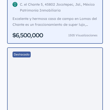
C. el Chante 5, 45802 Jocotepec, Jal., México
Patrimonia Inmobiliaria
Excelente y hermosa casa de campo en Lomas del
Chante es un fraccionamiento de super lujo,
exclusivo que consta de 7 casas solamente, en la
$6,500,000
1505 Visualizaciones
mejor zona de Jocotepec. Estilo rustico, de 3
recamaras la Ppal con Jacuzzi y vestidor, cocina
integral, star de tv, estudio, terraza, cochera para
10 autos 2 de ellos techados, […]
Destacado