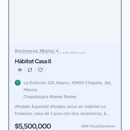
Recámaras: 3
Baños: 4
Superficie Constuída en M2: 200 M2
Superficie de Terreno en M2: 255 M2
Hábitat Casa 8
La Estación 123, Nuevo, 45900 Chapala, Jal.,
México
Chapalajara Bienes Raíces
¡Modelo Especial! ¡Modelo único en Hábitat La
Estación, casa de 1 piso con dos recamaras, 2
baños y un mirador con medio baño, y recámara
$5,500,000
1834 Visualizaciones
con baño completo, perfecto para relajarte,