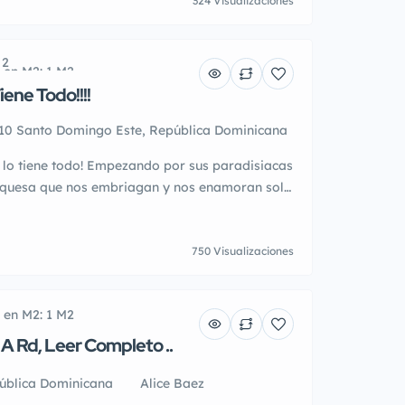
324 Visualizaciones
 2
 en M2: 1 M2
ene Todo!!!!
10 Santo Domingo Este, República Dominicana
 lo tiene todo! Empezando por sus paradisiacas
urquesa que nos embriagan y nos enamoran solo
s y suaves arenas rodeadas de palmeras, como
edacito de ella! Apartamentos y villas en la
 y proximo! Nuevos, usados, proyectos en
750 Visualizaciones
 en M2: 1 M2
r A Rd, Leer Completo ..
blica Dominicana
Alice Baez