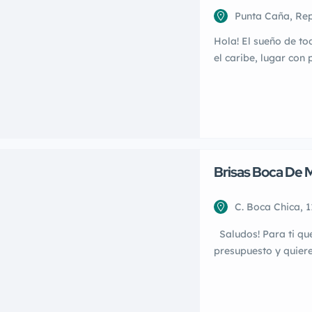
Punta Caña, Re
Hola! El sueño de to
el caribe, lugar con
nos enamoran solo d
adquierelo diunave!
en adelante cerca de
Brisas Boca De Ma
C. Boca Chica, 
Dominicana
Saludos! Para ti que
Alice Baez
presupuesto y quieres
presentamos nuestr
en enero del año 2026
2027!! El Residencial