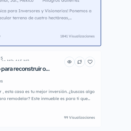
al, Jal., México
Milagros Gutierrez
ica para Inversores y Visionarios! Ponemos a
acular terreno de cuatro hectáreas,
cado sobre la carretera a Amatitlán, en el
o de Amatitlán, famoso por ser parte de la
1841 Visualizaciones
uila. Esta joya de terreno se encuentra a tan
a carretera, lo […]
 5
a en M2: 465 M2
o en M2: 360 M2
para reconstruir o
 en colonia Álamos?
es
 , esta casa es tu mejor inversión. ¿buscas algo
ara remodelar? Este inmueble es para ti que
algo para negocio. Consta de casa principal con
, un jardín intermedio y tres departamentos
99 Visualizaciones
asa y los deptos. Tienen los cimientos en
…]