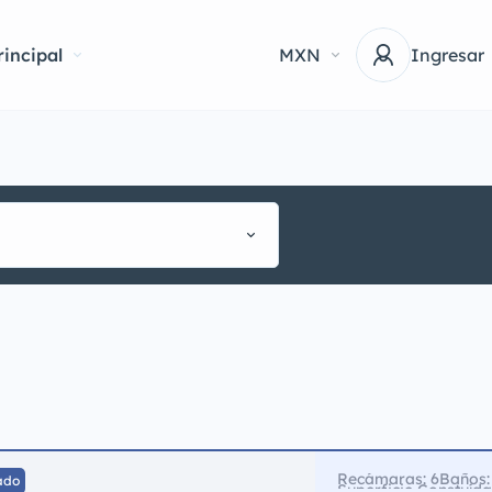
incipal
MXN
Ingresar
Recámaras: 6
Baños:
ado
Superficie Constuíd