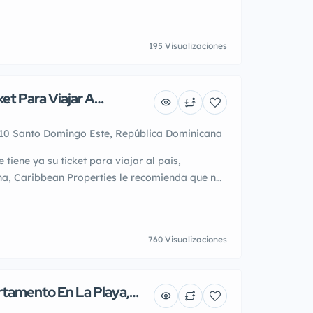
ones de Combustible, Naves Industriales,
es y Hoteles en la Playa y en la Ciudad!! Los
 puntos comerciales y rentadosLos edificios
195 Visualizaciones
partamentos alquilados generando ingresos
cios Comerciales con locales […]
ket Para Viajar A
nicana?
10 Santo Domingo Este, República Dominicana
tiene ya su ticket para viajar al pais,
a, Caribbean Properties le recomienda que nos
ente via whatsapp Business, para que saque el
su viaje . Tenemos varias opciones tanto para
cacionar e invertir en todo el pais !!
760 Visualizaciones
s […]
tamento En La Playa,
 Rd!