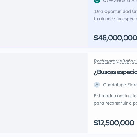
Q7WV+RG El Aren
¡Una Oportunidad Ún
tu alcance un espect
estratégicamente ubi
prestigioso Municipi
$48,000,000
icónica Ruta del Teq
solo 200 metros de l
Recámaras: 6
Baños:
Superficie Constuíd
Superficie de Terren
¿Buscas espacio 
remodelar, casa
Guadalupe Flor
Estimado constructor
para reconstruir o p
quieres invertir en 
6 recámaras y baños
$12,500,000
independientes. La c
perfecta condición [