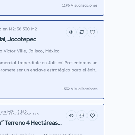
tigua para demoler con superficie de
1196 Visualizaciones
0 m2. Papales en orden, atención
nidad para realizar un proyecto atractivo.
o en M2: 38,530 M2
al, Jocotepec
Víctor Ville, Jalisco, México
nes Raíces
mercial Imperdible en Jalisco! Presentamos un
promete ser un enclave estratégico para el éxito
ado en Rancho Víctor Ville, Jalisco, este lote de
tunidad dorada para establecer tu presencia en
1532 Visualizaciones
egiada y en constante crecimiento.
tacadas:** 1. **Ubicación Estratégica en […]
 en M2: -2 M2
no en M2: 40,000 M2
a” Terreno 4 Hectáreas
a Amatitlán, Jalisco