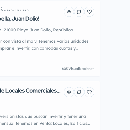
 3
a en M2: 194 M2
lla, Juan Dolio!
a, 21000 Playa Juan Dolio, República
ir con vista al mar¿ Tenemos varias unidades
mprar e invertir, con comodas cuotas y
as financiar Apartamentos amueblados con vista
uan Dolio , torre Marbella. Para disponibilidad,
dude en contactarnos via whatsapp , a
603 Visualizaciones
de cualquier […]
 de Locales Comerciales
enciales Y Comerciales!!
nversionistas que buscan invertir y tener una
ensual tenemos en Venta: Locales, Edificios