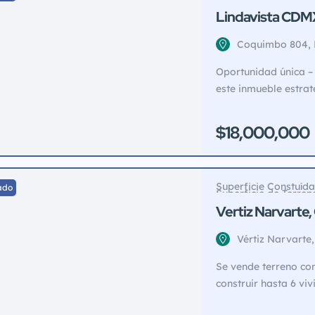
Superficie de Terre
Lindavista CDM
m2 terreno
Coquimbo 804, L
Ciudad de Méxi
Oportunidad única –
Angel
este inmueble estrat
lindavista (junto al 
ahora disponible par
$18,000,000
o uso propio: ✅ 600 
ubicación privilegia
Superficie Constuíd
ado
Superficie de Terren
Vertiz Narvarte
para constuir ha
Vértiz Narvarte
Angel
Se vende terreno con
construir hasta 6 vi
casas bonitas alrede