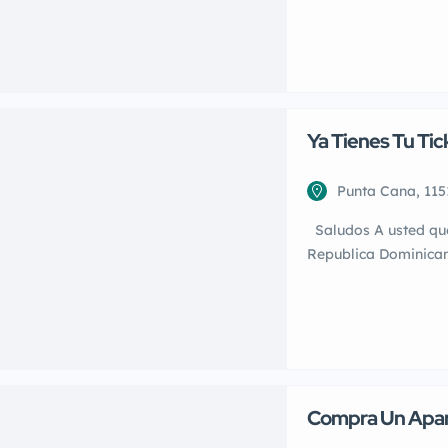
Comerciales, Estaci
Edificios Residencial
locales, ubicados en
residenciales con a
adicionalesLos Edifi
Ya Tienes Tu Tic
Republica Domi
Punta Cana, 115
Alice Baez
Saludos A usted que 
Republica Dominican
conectemos directam
maximo provecho en 
comprar como para va
Apartamentos y villa
Compra Un Apar
Cuando Viajes A