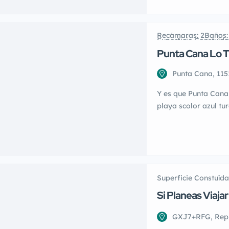
Recámaras: 2
Baños:
Superficie Constuída
Punta Cana Lo Ti
Punta Cana, 115
Alice Baez
Y es que Punta Cana
playa scolor azul t
de pensarlo! Blanca
no querer tener un p
playa, frente, cerca
construccion […]
Superficie Constuída
Si Planeas Viaja
GXJ7+RFG, Repú