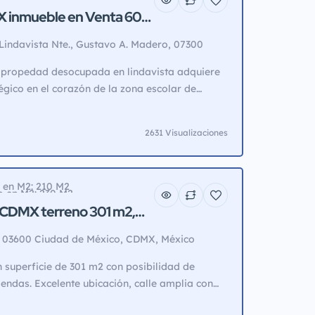
no en M2: 600 M2
X inmueble en Venta 600
indavista Nte., Gustavo A. Madero, 07300
co, CDMX, México
 propedad desocupada en lindavista adquiere
égico en el corazón de la zona escolar de
florencia nightingale y el colegio tepeyac),
a entrega inmediata. ideal para inversionistas
2631 Visualizaciones
m² de terreno | 750 m² de construcción ✅
da: alta demanda por […]
a en M2: 210 M2
o en M2: 230 M2
, CDMX terreno 301 m2,
sta 6 viviendas
, 03600 Ciudad de México, CDMX, México
 superficie de 301 m2 con posibilidad de
viendas. Excelente ubicación, calle amplia con
dor y bonito entorno. Al fondo del terreno tiene