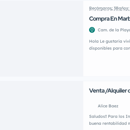
Recámaras: 3
Baños:
Superficie Constuíd
Compra En Marbe
Cam. de la Play
Dominicana
Hola Le gustaria viv
Alice Baez
disponibles para co
facilidades si dese
al mar ubicados en J
citas y compras, no 
cualquier hora y des
Venta /Alquiler
/Edificios Resid
Alice Baez
Saludos!! Para los I
buena rentabilidad m