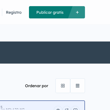
Registro
Publicar gratis
Ordenar por
 5
a en M2: 670 M2