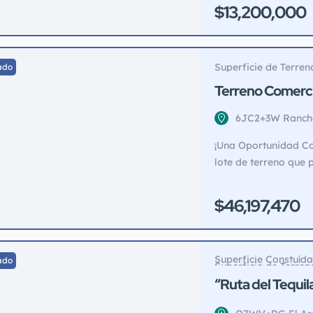
una pequeña casa an
$13,200,000
aproximadamente 21
constructoras oportu
Superficie de Terren
ado
Terreno Comerci
6JC2+3W Rancho 
Chapalajara Bie
¡Una Oportunidad Co
lote de terreno que 
de tu inversión. Ubic
terreno es una opor
$46,197,470
una ubicación privil
**Características Des
Superficie Constuída
ado
Superficie de Terre
“Ruta del Tequil
sobre carretera 