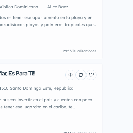
pública Dominicana
Alice Baez
dos es tener ese apartamento en la playa y en
 paradisiacas playas y palmeras tropicales que
e pensarlo!! Aproveche su Viaje a Rd y
! Tenemos apartamentos desde 180 mil dolares
 la playa y desde 270 mil dolares frente […]
292 Visualizaciones
r, Es Para Ti!!
11510 Santo Domingo Este, República
 buscas invertir en el pais y cuentas con poco
 tener ese lugarcito en el caribe, te
o nuevo proyecto que empezaremos a construir
 y el cual estara ya listo para junio del año
 Brisas de Boca Mar, es […]