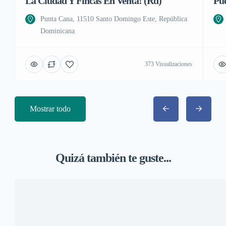
La Ciudad Y Fincas En Venta! (Rd)
Pu
Punta Cana, 11510 Santo Domingo Este, República
Dominicana
373 Visualizaciones
Mostrar todo
Quizá también te guste...