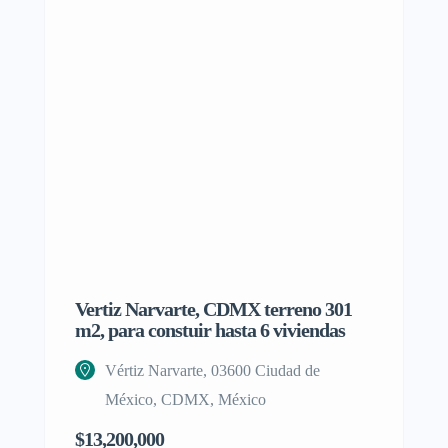
Vertiz Narvarte, CDMX terreno 301
Estudio d
m2, para constuir hasta 6 viviendas
Aldea Z
Vértiz Narvarte, 03600 Ciudad de
6G2Q+
México, CDMX, México
$2,800,00
$13,200,000