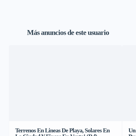
Más anuncios de este usuario
Terrenos En Lineas De Playa, Solares En
Un 