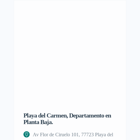
Playa del Carmen, Departamento en
Terreno 1
Planta Baja.
Misterios
Av Flor de Ciruelo 101, 77723 Playa del
Calz. d