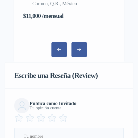
Carmen, Q.R., México
Gustav
Méxic
$11,000 /mensual
$48,300,0
Escribe una Reseña (Review)
Publica como Invitado
Tu opinión cuenta