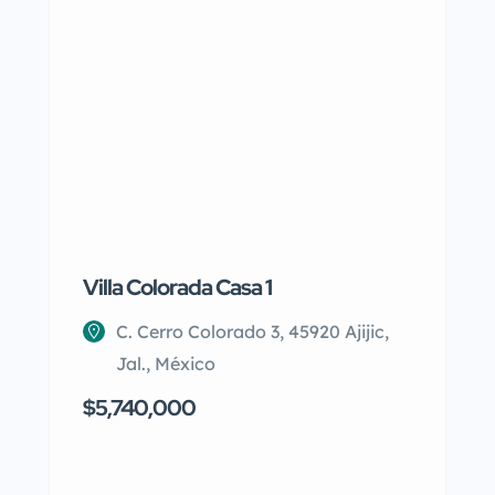
Villa Colorada Casa 1
Estudio d
Tulum A
C. Cerro Colorado 3, 45920 Ajijic,
6G2Q+
Jal., México
$2,800,
$5,740,000