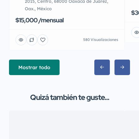
2015, Centro, 68000 Oaxaca de Juárez,
Oax., México
$3
$15,000 /mensual
580 Visualizaciones
Mostrar todo
Quizá también te guste...