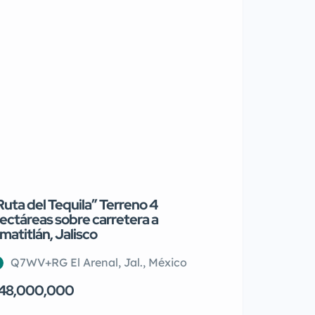
Ruta del Tequila” Terreno 4
Propiedad en 
ectáreas sobre carretera a
matitlán, Jalisco
Lomas de Co
Lomas de Coc
Q7WV+RG El Arenal, Jal., México
$5,500,000
48,000,000