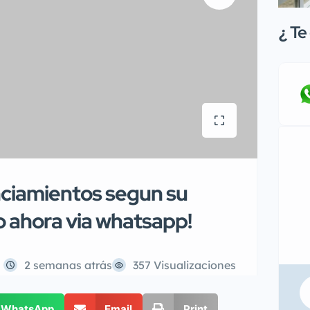
¿
Te 
ciamientos segun su
o ahora via whatsapp!
2 semanas atrás
357 Visualizaciones
WhatsApp
Email
Print