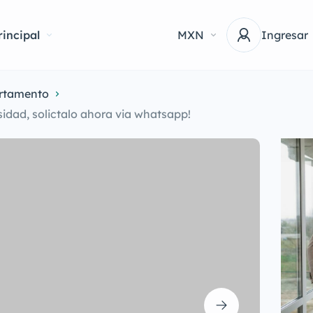
incipal
MXN
Ingresar
rtamento
dad, solictalo ahora via whatsapp!