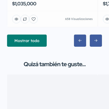
$1,035,000
$1
658 Visualizaciones
Mostrar todo
Quizá también te guste...