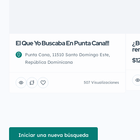
El Que Yo Buscaba En Punta Cana!!!
¿B
re
Punta Cana, 11510 Santo Domingo Este,
$1
República Dominicana
507 Visualizaciones
Iniciar una nueva búsqueda