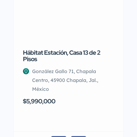
Hábitat Estación, Casa 13 de 2
Playa d
Pisos
en Planta
González Gallo 71, Chapala
Av Fl
Centro, 45900 Chapala, Jal.,
del C
México
$11,000 
$5,990,000