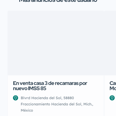
En venta casa 3 de recamaras por
Ca
nuevo IMSS 85
Mo
Blvrd Hacienda del Sol, 58880
Fraccionamiento Hacienda del Sol, Mich.,
México