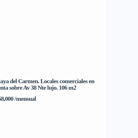
laya del Carmen. Locales comerciales en
Hábitat Estación,
enta sobre Av 38 Nte lujo. 106 m2
González Gallo 
58,000 /mensual
Chapala, Jal., 
$5,990,000