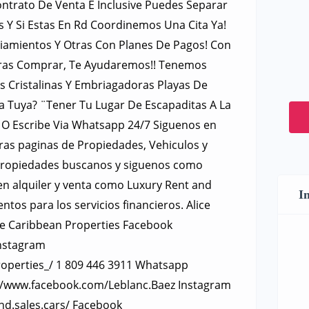
trato De Venta E Inclusive Puedes Separar
s Y Si Estas En Rd Coordinemos Una Cita Ya!
iamientos Y Otras Con Planes De Pagos! Con
dras Comprar, Te Ayudaremos!! Tenemos
s Cristalinas Y Embriagadoras Playas De
 Tuya? ¨Tener Tu Lugar De Escapaditas A La
 O Escribe Via Whatsapp 24/7 Siguenos en
tras paginas de Propiedades, Vehiculos y
s propiedades buscanos y siguenos como
en alquiler y venta como Luxury Rent and
I
os para los servicios financieros. Alice
e Caribbean Properties Facebook
nstagram
operties_/ 1 809 446 3911 Whatsapp
://www.facebook.com/Leblanc.Baez Instagram
nd.sales.cars/ Facebook